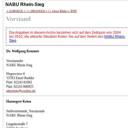
NABU Rhein-Sieg
|
|
|
« ZURUECK »
« DRUCKEN »
« ohne Bilder »
PDF
Vorstand
Die Angaben in diesem Archiv beziehen sich auf den Zeitraum von 2004
bis 2010, die aktuelle Situation finden Sie auf den Seiten des
NABU Rhein-
Sieg
.
Dr. Wolfgang Kemmer
Vorsitzender
NABU Rhein-Sieg
Hegerwiese 6
53783 Eitorf Rodder
Fon:
02243 81092
Fax:
02243 840925
wkemmer@t-online.de
Hannegret Krion
Stellvertretende_Vorsitzende
NABU Rhein-Sieg
Liegnitzstraße 7