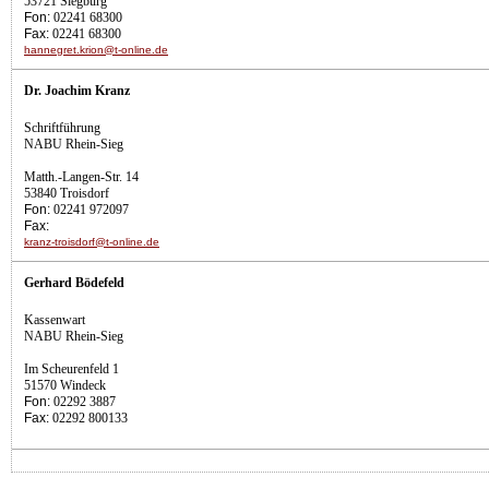
53721 Siegburg
Fon:
02241 68300
Fax:
02241 68300
hannegret.krion@t-online.de
Dr. Joachim Kranz
Schriftführung
NABU Rhein-Sieg
Matth.-Langen-Str. 14
53840 Troisdorf
Fon:
02241 972097
Fax:
kranz-troisdorf@t-online.de
Gerhard Bödefeld
Kassenwart
NABU Rhein-Sieg
Im Scheurenfeld 1
51570 Windeck
Fon:
02292 3887
Fax:
02292 800133