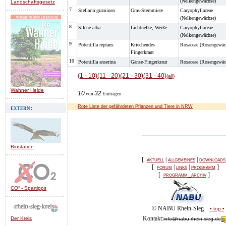
(Nelkengewächse)
Landschaftsgesetz
7
Stellaria graminea
Gras-Sternmiere
Caryophyllaceae
(Nelkengewächse)
8
Silene alba
Lichtnelke, Weiße
Caryophyllaceae
(Nelkengewächse)
9
Potentilla reptans
Kriechendes
Rosaceae (Rosengewäc
Fingerkraut
10
Potentilla anserina
Gänse-Fingerkraut
Rosaceae (Rosengewäc
(1 - 10)
(11 - 20)
(21 - 30)
(31 - 40)
(all)
Wahner Heide
10
32
von
Einträgen
extern:
Rote Liste der gefährdeten Pflanzen und Tiere in NRW
Biostation
[
aktuell
|
allgemeines
|
downloads
[
forum
|
links
|
programm
]
[
programm_archiv
]
CO² - Spartipps
© NABU Rhein-Sieg
• top •
Kontakt:
Der Kreis
info@nabu-rhein-sieg.de