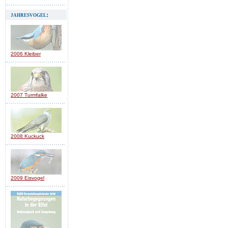
jahresvogel:
2006 Kleiber
2007 Turmfalke
2008 Kuckuck
2009 Eisvogel