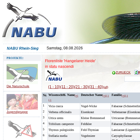
Samstag, 08.08.2026
NABU Rhein-Sieg
projekte:
Florenliste 'Hangelarer Heide'
in statu nascendi
ZURUECK
Die Naturschule
(1 - 10)
(11 - 20)
(21 - 30)
(31 - 40)
(all)
Wissenschftl.
Name
Deutscher
Name
Familie
Nr.
(+)
(+)
(-)
(+)
(-)
(-)
1
Vicia cracca
Vogel-Wicke
Fabaceae (Schmetterlin
2
Jugendgruppe
Verbena officinalis
Eisenkraut
Verbenaceae (Eisenkrau
3
Urtica urens
Kleine Brennnessel
Urticaceae (Brennnesse
4
Trifolium campestre
Feldklee
Fabaceae (Schmetterlin
5
Thymus pulegioides
Feld-Thymian
Lamiaceae (Lippenblüt
6
Stellaria media
Vogelmiere
Caryophyllaceae