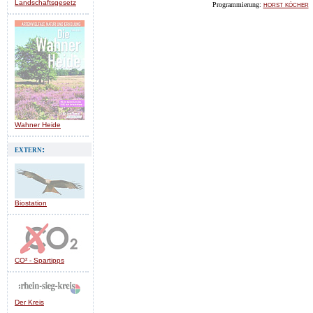
Landschaftsgesetz
horst köcher
Programmierung:
Wahner Heide
extern:
Biostation
CO² - Spartipps
Der Kreis