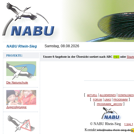
Samstag, 08.08.2026
NABU Rhein-Sieg
projekte:
Unsere 0 Angebote in der Übersicht sortiert nach ABC
oder
Star
(+)
(-)
Die Naturschule
[
aktuell
|
allgemeines
|
downloads
[
forum
|
links
|
programm
]
[
programm_archiv
]
Jugendgruppe
© NABU Rhein-Sieg
• top •
Kontakt:
info@nabu-rhein-sieg.de