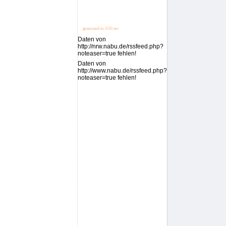
generated in: 0.03 sec
Daten von
http://nrw.nabu.de/rssfeed.php?
noteaser=true fehlen!
Daten von
http://www.nabu.de/rssfeed.php?
noteaser=true fehlen!