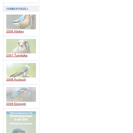
jahresvogel:
2006 Kleiber
2007 Turmfalke
2008 Kuckuck
2009 Eisvogel