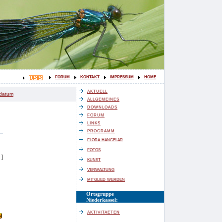
forum
kontakt
impressum
home
aktuell
tdatum
allgemeines
downloads
forum
links
programm
flora hangelar
fotos
]
kunst
verwaltung
mitglied werden
Ortsgruppe
Niederkassel:
aktivitaeten