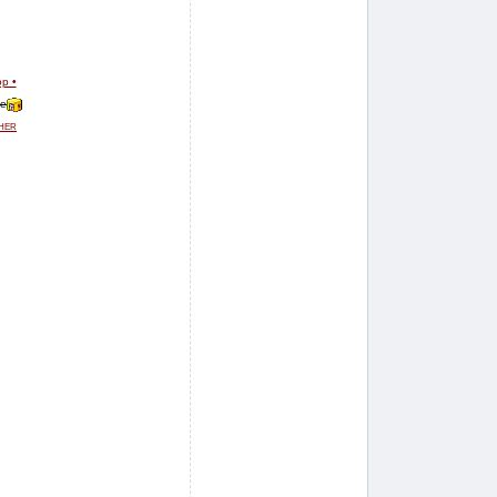
op •
de
her