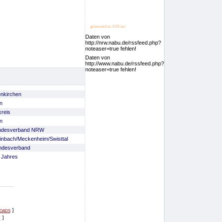
generated in: 0.03 sec
Daten von
http://nrw.nabu.de/rssfeed.php?
noteaser=true fehlen!
Daten von
http://www.nabu.de/rssfeed.php?
noteaser=true fehlen!
nkirchen
n
kreis
n
ndesverband NRW
inbach/Meckenheim/Swisttal
desverband
 Jahres
oads
]
m
]