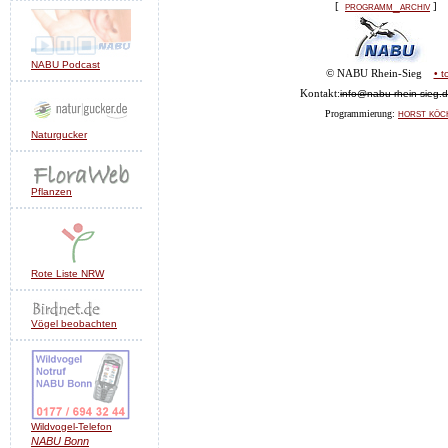
programm_archiv
[
]
NABU Podcast
© NABU Rhein-Sieg
• t
Kontakt:
info@nabu-rhein-sieg.
horst köc
Programmierung:
Naturgucker
Pflanzen
Rote Liste NRW
Vögel beobachten
Wildvogel-Telefon
NABU
Bonn