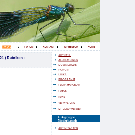
forum
kontakt
impressum
home
aktuell
21 ) Rubriken :
allgemeines
downloads
forum
links
programm
flora hangelar
fotos
kunst
verwaltung
mitglied werden
Ortsgruppe
Niederkassel:
aktivitaeten