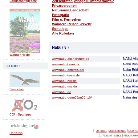
Landschaftsgesetz
Zeitschriften,Verlage u. Internetportale
Privatpersonen
Naturraum,Landschaft
Fotografie
Film u. Fernsehen
Wandern,Reisen,Verkehr
Sonstiges
Alle Rubriken
Nabu ( 8 )
Wahner Heide
NABU Alte
www.nabu-altenkirchen.de
Nabu Bon
www.nabu-bonn.de
extern:
Nabu Erft
www.nabu-erftkreis.de/
NABU Köl
www.nabu-koeln.de
NABU La
www.nabu-nrw.de
Nabu Rhe
www.nabu-rms.de
Biostation
NABU Bun
www.nabu.de
Natur des
www.nabu.de/m05/m05_10/
CO² - Spartipps
aktuell
allgemeines
downl
[
|
|
Der Kreis
forum
links
program
[
|
|