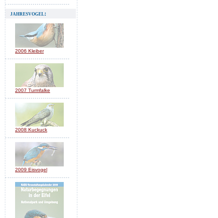
jahresvogel:
2006 Kleiber
2007 Turmfalke
2008 Kuckuck
2009 Eisvogel