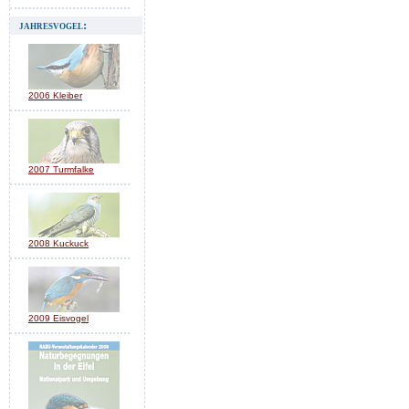
jahresvogel:
2006 Kleiber
2007 Turmfalke
2008 Kuckuck
2009 Eisvogel