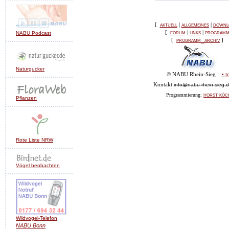
aktuell
allgemeines
downl
[
|
|
forum
links
program
[
|
|
NABU Podcast
programm_archiv
[
]
Naturgucker
© NABU Rhein-Sieg
• t
Kontakt:
info@nabu-rhein-sieg.
horst köc
Programmierung:
Pflanzen
Rote Liste NRW
Vögel beobachten
Wildvogel-Telefon
NABU
Bonn