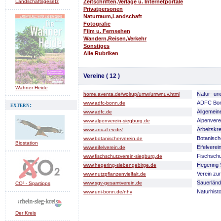
Landschaftsgesetz
Zeitschriften,Verlage u. Internetportale
Privatpersonen
Naturraum,Landschaft
Fotografie
Film u. Fernsehen
Wandern,Reisen,Verkehr
Sonstiges
Alle Rubriken
Vereine ( 12 )
Wahner Heide
Natur- un
home.aventa.de/wolrup/umw/umwnuv.html
ADFC Bon
www.adfc-bonn.de
extern:
Allgemein
www.adfc.de
Alpenvere
www.alpenverein-siegburg.de
Arbeitskr
www.anual-ev.de/
Botanisch
www.botanischerverein.de
Biostation
Eifelverei
www.eifelverein.de
Fischschu
www.fischschutzverein-siegburg.de
Hegering 
www.hegering-siebengebirge.de
Verein zur
www.nutzpflanzenvielfalt.de
Sauerländ
www.sgv-gesamtverein.de
CO² - Spartipps
Naturhisto
www.uni-bonn.de/nhv
Der Kreis